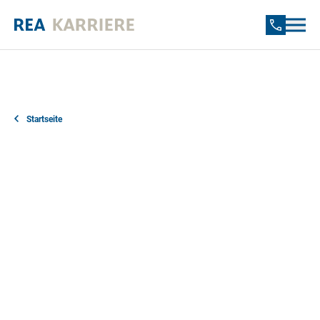
Startseite
Unser Bewerbungsprozess bei REA ist darauf
ausgelegt, Sie und Ihre Fähigkeiten optimal
kennenzulernen. Erfahren Sie hier, wie der typische
Ablauf aussieht und finden Sie Antworten auf die
häufigsten Fragen rund um Ihre Bewerbung bei uns.